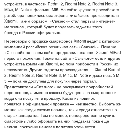
устройств, в частности Redmi 2, Redmi Note 2, Redmi Note 3,
Mi4c, Mi Note и флагман Mi5. На сайте крупного российского
ритейлера появились смартфоны китайского производителя
Xiaomi. Таким образом, «Связной» стал первым интернет-
магазином, который будет продавать гаджеты этого
бренда в России официально.
Переговоры о продаже смартфонов Xiaomi ведет с китайской
компанией российская розничная сеть «Связной». Пока же
«Связной» на своем сайте представил планшет Xiaomi MiPad
первого поколения. Также на сайте «Связного» есть и другие
устройства компании Xiaomi, но пока прибрести в России их
невозможно. Другие гаджеты производителя — Xiaomi Redmi
2, Redmi Note 2, Redmi Note 3, Mi4c, Mi Note и даже новый Mi
5 — пока не доступны для покупки через портал.
Представители «Связного» не раскрывают подробностей
переговоров, а именно каковы будут цены на смартфоны и
когда они поступят в продажу. Какие из новинок
появятся в официальной продаже — неизвестно. Выбрать же
можно как среди свежих новинок, так и среди относительно
старых аппаратов. Тем не менее, непосредственно купить
смартфоны либо оформить на них предзаказ пока еще
нельзя, поскольку ценовая политика уточняется.