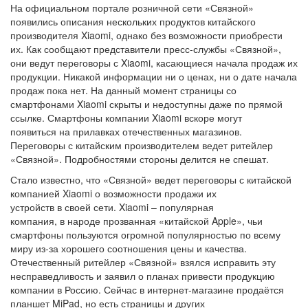
На официальном портале розничной сети «Связной»
появились описания нескольких продуктов китайского
производителя Xiaomi, однако без возможности приобрести
их. Как сообщают представители пресс-службы «Связной»,
они ведут переговоры с Xiaomi, касающиеся начала продаж их
продукции. Никакой информации ни о ценах, ни о дате начала
продаж пока нет. На данный момент страницы со
смартфонами Xiaomi скрыты и недоступны даже по прямой
ссылке. Смартфоны компании Xiaomi вскоре могут
появиться на прилавках отечественных магазинов.
Переговоры с китайским производителем ведет ритейлер
«Связной». Подробностями стороны делится не спешат.
Стало известно, что «Связной» ведет переговоры с китайской
компанией Xiaomi о возможности продажи их
устройств в своей сети. Xiaomi – популярная
компания, в народе прозванная «китайской Apple», чьи
смартфоны пользуются огромной популярностью по всему
миру из-за хорошего соотношения цены и качества.
Отечественный ритейлер «Связной» взялся исправить эту
несправедливость и заявил о планах привести продукцию
компании в Россию. Сейчас в интернет-магазине продаётся
планшет MiPad, но есть страницы и других