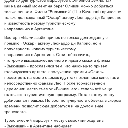
удобных для туристов маршрутов к Огненной Земле, так
как на данный момент на берег Оливии можно добраться
только пешком. Фильм "Выживший" (The Revenant) принес не
только долгожданный "Оскар" актеру Леонардо Ди Каприо, но
и известность новому туристическому
направлению в Аргентине.
Вестерн «Выживший» принес не только долгожданную
премию «Оскар» актеру Леонардо Ди Каприо, но и
популярность новому туристическому
направлению в Аргентине. Стоит обозначить,
что кроме высококачественного и яркого сюжета фильм
«Выживший» прославился тем, что наконец-то привел
голливудского артиста к получению премии «Оскар» —
посмотреть на место съемок идут как поклонники кино, так и
непосредственно фанаты Лео. После торжественной
церемонии место съёмок «Выжившего» теперь всё чаще
включают в туристическую программу. Пока к этому месту
добираются пешком. Но рост популярности объекта в скором
времени позволит сюда добраться и на другом виде
транспорта.
Туристический маршрут к месту съемок кинокартины
«Выживший» в Аргентине набирает