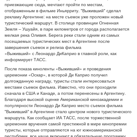
приезжающие сюда, мечтают пройти по местам,
отображенным в фильме Иньярриту. "Выживший" сделал
рекламу Аргентине: на месте съемок уже проложен новый
туристический маршрут. В столице провинции Огненная
Земля – Ушуайя, в паре километров от города располагается
мелкая река Оливия. Берега реки стали одним из самых
посещаемых туристических мест в Аргентине после
завершения съемок и релиза фильма
«Выживший» с Леонардо ДиКаприо в главной роли, как
информирует ТАСС.
После показа киноленты «Выживший» и проведения
церемонии «Оскар», в которой Ди Каприо получил
долгожданную награду, туристы стали интересоваться
местами съемок фильма. Известно, что они проходили
сначала в США и Канаде, а потом перенесены в Аргентину.
Благодаря высокой оценке Американской киноакадемии и
популярности Леонардо Ди Каприо место съемок фильма
"Выживший" в Аргентине стало центром нового туристического
маршрута. Как сообщает ИА ТАСС, после торжественной
церемонии вручения самой престижной в мире кинопремии
туристы, которые отправляются на юг южноамериканской
республики, все чаще включают в обязательную программу