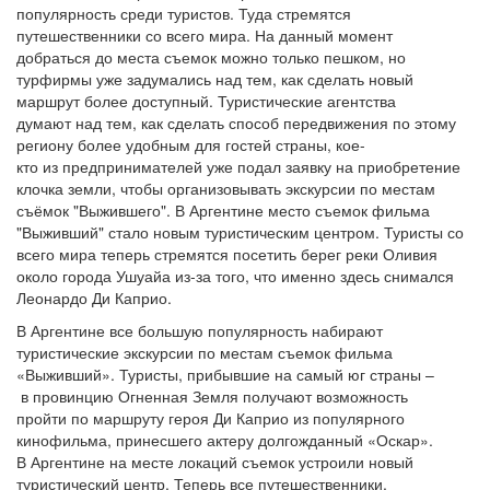
популярность среди туристов. Туда стремятся
путешественники со всего мира. На данный момент
добраться до места съемок можно только пешком, но
турфирмы уже задумались над тем, как сделать новый
маршрут более доступный. Туристические агентства
думают над тем, как сделать способ передвижения по этому
региону более удобным для гостей страны, кое-
кто из предпринимателей уже подал заявку на приобретение
клочка земли, чтобы организовывать экскурсии по местам
съёмок "Выжившего". В Аргентине место съемок фильма
"Выживший" стало новым туристическим центром. Туристы со
всего мира теперь стремятся посетить берег реки Оливия
около города Ушуайа из-за того, что именно здесь снимался
Леонардо Ди Каприо.
В Аргентине все большую популярность набирают
туристические экскурсии по местам съемок фильма
«Выживший». Туристы, прибывшие на самый юг страны –
в провинцию Огненная Земля получают возможность
пройти по маршруту героя Ди Каприо из популярного
кинофильма, принесшего актеру долгожданный «Оскар».
В Аргентине на месте локаций съемок устроили новый
туристический центр. Теперь все путешественники,