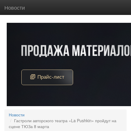
Новости
Новости
Гастроли авторского театра «La Pushkin» пройдут на
сцене ТЮЗа 8 марта