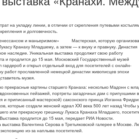
 выставка «Кранахи. Межд
рат на укладку линии, в отличии от скрепления путевыми костыля
крепления и долговечность.
Мастерская, которую организов
Лукасу Кранаху Младшему, а затем — к внуку и правнуку. Династия
кое наследие. Уникальная выставка продолжит свою работу
та и продлится до 15 мая. Московский Государственный музей
 гардероб и открыл отдельный вход для посетителей с онлайн-
ку работ прославленной немецкой династии живописцев эпохи
ставитель музея.
но прекрасные картины старшего Кранаха: несколько Мадонн с мл
овдохновенных пейзажей, портреты загадочных дам с припухшими 
отя и приписанный мастерской) саксонского принца Иоганна Фридри
в, которые создали женский идеал XXI века 500 лет назад Чтобы 
его или прекрасную грешницу Лукаса Кранаха Младшего, посетит
Выставка продлится до 15 мая, передает РИА Новости.
выставка Валентина Серова в Третьяковской галерее в Москве. Л
 экспозицию из-за наплыва посетителей.