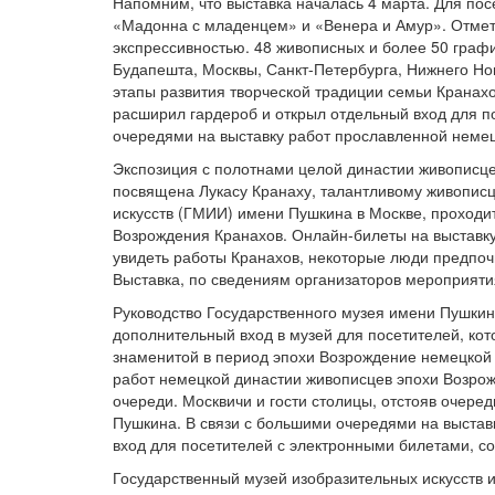
Напомним, что выставка началась 4 марта. Для пос
«Мадонна с младенцем» и «Венера и Амур». Отмет
экспрессивностью. 48 живописных и более 50 графи
Будапешта, Москвы, Санкт-Петербурга, Нижнего Но
этапы развития творческой традиции семьи Кранах
расширил гардероб и открыл отдельный вход для п
очередями на выставку работ прославленной немец
Экспозиция с полотнами целой династии живописце
посвящена Лукасу Кранаху, талантливому живописц
искусств (ГМИИ) имени Пушкина в Москве, проходи
Возрождения Кранахов. Онлайн-билеты на выставку
увидеть работы Кранахов, некоторые люди предпоч
Выставка, по сведениям организаторов мероприятия
Руководство Государственного музея имени Пушкин
дополнительный вход в музей для посетителей, кот
знаменитой в период эпохи Возрождение немецкой 
работ немецкой династии живописцев эпохи Возрож
очереди. Москвичи и гости столицы, отстояв очере
Пушкина. В связи с большими очередями на выста
вход для посетителей с электронными билетами, с
Государственный музей изобразительных искусств 