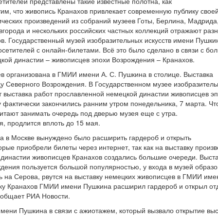
етителей представлены такие известные полотна, как
им, что живопись Кранахов привлекает современную публику свое
ческих произведений из собраний музеев Готы, Берлина, Мадрида,
вгорода и нескольких российских частных коллекций отражают раз
ов. Государственный музей изобразительных искусств имени Пушки
осетителей с онлайн-билетами. Всё это было сделано в связи с бо
кой династии – живописцев эпохи Возрождения – Кранахов.
в организована в ГМИИ имени А. С. Пушкина в столице. Выставка
у Северного Возрождения. В Государственном музее изобразител
т выставка работ прославленной немецкой династии живописцев э
 фактически закончились ранним утром понедельника, 7 марта. Ч
итают занимать очередь под дверью музея еще с утра.
, продлится вплоть до 15 мая.
а в Москве вынуждено было расширить гардероб и открыть
орые приобрели билеты через интернет, так как на выставку произ
династии живописцев Кранахов создались большие очереди. Выст
дения пользуется большой популярностью, у входа в музей образ
дь на Серова, рвутся на выставку немецких живописцев в ГМИИ име
вку Кранахов ГМИИ имени Пушкина расширил гардероб и открыл о
ообщает РИА Новости.
имени Пушкина в связи с ажиотажем, который вызвало открытие выс