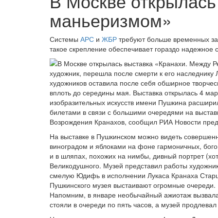
В Москве открылась
маньеризмом»
Системы
АРС
и
ЖБР
требуют больше временных зат
такое скрепление обеспечивает гораздо надежное с
художник, перешла после смерти к его наследнику 
художников оставила после себя обширное творчес
вплоть до середины мая. Выставка открылась 4 мар
изобразительных искусств имени Пушкина расширил
билетами в связи с большими очередями на выстав
Возрождения Кранахов, сообщил РИА Новости пред
На выставке в Пушкинском можно видеть совершен
виноградом и яблоками на фоне гармоничных, бог
и в шляпах, похожих на нимбы, дивный портрет (х
Великодушного. Музей представил работы художнико
смелую Юдифь в исполнении Лукаса Кранаха Старш
Пушкинского музея выстаивают огромные очереди. 
Напомним, в январе необычайный ажиотаж вызвала 
стояли в очереди по пять часов, а музей продлевал