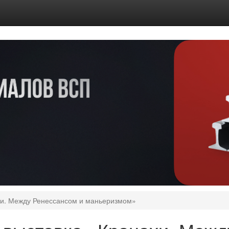
хи. Между Ренессансом и маньеризмом»