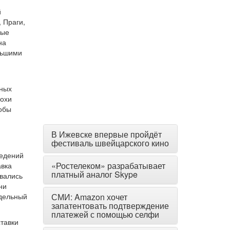
й
 Праги,
ные
на
льшими
ьных
похи
тобы
В Ижевске впервые пройдёт
фестиваль швейцарского кино
ведений
«Ростелеком» разрабатывает
авка
платный аналог Skype
овались
ни
тдельный
СМИ: Amazon хочет
запатентовать подтверждение
платежей с помощью селфи
тавки