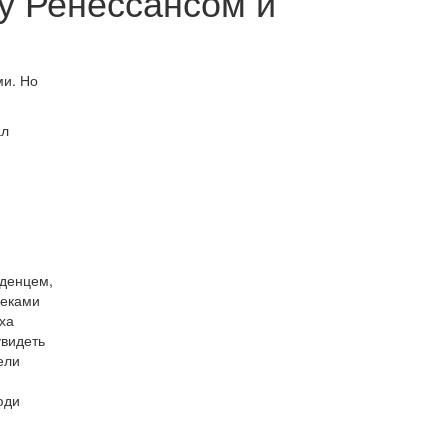
у Ренессансом и
ми. Но
ал
аденцем,
веками
ха
увидеть
ели
юди