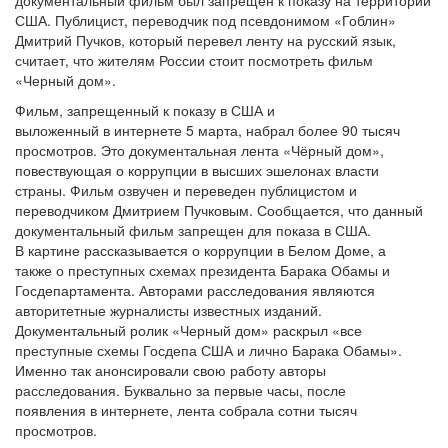
документальный фильм был запрещен к показу на территории
США. Публицист, переводчик под псевдонимом «Гоблин»
Дмитрий Пучков, который перевел ленту на русский язык,
считает, что жителям России стоит посмотреть фильм
«Черный дом».
Фильм, запрещенный к показу в США и
выложенный в интернете 5 марта, набрал более 90 тысяч
просмотров. Это документальная лента «Чёрный дом»,
повествующая о коррупции в высших эшелонах власти
страны. Фильм озвучен и переведен публицистом и
переводчиком Дмитрием Пучковым. Сообщается, что данный
документальный фильм запрещен для показа в США.
В картине рассказывается о коррупции в Белом Доме, а
также о преступных схемах президента Барака Обамы и
Госдепартамента. Авторами расследования являются
авторитетные журналисты известных изданий.
Документальный ролик «Черный дом» раскрыл «все
преступные схемы Госдепа США и лично Барака Обамы».
Именно так анонсировали свою работу авторы
расследования. Буквально за первые часы, после
появления в интернете, лента собрала сотни тысяч
просмотров.