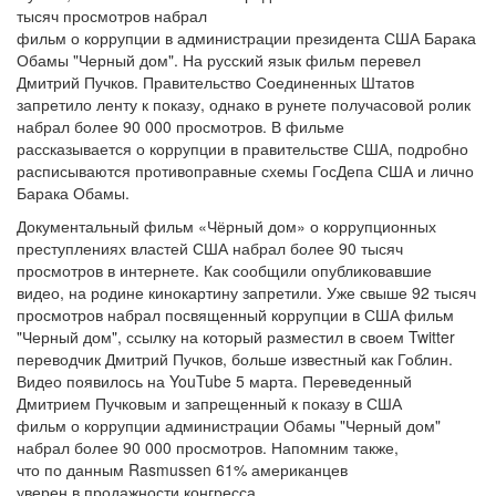
тысяч просмотров набрал
фильм о коррупции в администрации президента США Барака
Обамы "Черный дом". На русский язык фильм перевел
Дмитрий Пучков. Правительство Соединенных Штатов
запретило ленту к показу, однако в рунете получасовой ролик
набрал более 90 000 просмотров. В фильме
рассказывается о коррупции в правительстве США, подробно
расписываются противоправные схемы ГосДепа США и лично
Барака Обамы.
Документальный фильм «Чёрный дом» о коррупционных
преступлениях властей США набрал более 90 тысяч
просмотров в интернете. Как сообщили опубликовавшие
видео, на родине кинокартину запретили. Уже свыше 92 тысяч
просмотров набрал посвященный коррупции в США фильм
"Черный дом", ссылку на который разместил в своем Twitter
переводчик Дмитрий Пучков, больше известный как Гоблин.
Видео появилось на YouTube 5 марта. Переведенный
Дмитрием Пучковым и запрещенный к показу в США
фильм о коррупции администрации Обамы "Черный дом"
набрал более 90 000 просмотров. Напомним также,
что по данным Rasmussen 61% американцев
уверен в продажности конгресса.