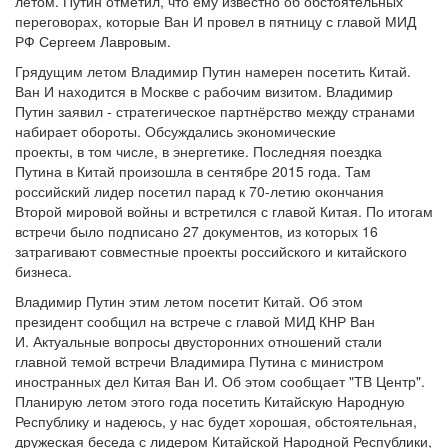
летом. Путин отметил, что ему известно об обстоятельных
переговорах, которые Ван И провел в пятницу с главой МИД
РФ Сергеем Лавровым.
Грядущим летом Владимир Путин намерен посетить Китай.
Ван И находится в Москве с рабочим визитом. Владимир
Путин заявил - стратегическое партнёрство между странами
набирает обороты. Обсуждались экономические
проекты, в том числе, в энергетике. Последняя поездка
Путина в Китай произошла в сентябре 2015 года. Там
российский лидер посетил парад к 70-летию окончания
Второй мировой войны и встретился с главой Китая. По итогам
встречи было подписано 27 документов, из которых 16
затрагивают совместные проекты российского и китайского
бизнеса.
Владимир Путин этим летом посетит Китай. Об этом
президент сообщил на встрече с главой МИД КНР Ван
И. Актуальные вопросы двусторонних отношений стали
главной темой встречи Владимира Путина с министром
иностранных дел Китая Ван И. Об этом сообщает "ТВ Центр".
Планирую летом этого года посетить Китайскую Народную
Республику и надеюсь, у нас будет хорошая, обстоятельная,
дружеская беседа с лидером Китайской Народной Республики,