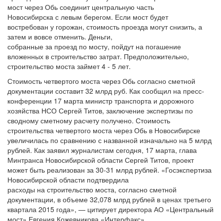
мост через Обь соединит центральную часть
Новосибирска с левым берегом. Если мост будет
востребован у горожан, стоимость проезда могут снизить, а
затем и вовсе отменить. Деньги,
собранные за проезд по мосту, пойдут на погашение
вложенных в строительство затрат. Предположительно,
строительство моста займет 4 - 5 лет.
Стоимость четвертого моста через Обь согласно сметной
документации составит 32 млрд руб. Как сообщил на пресс-
конференции 17 марта министр транспорта и дорожного
хозяйства НСО Сергей Титов, заключение экспертизы по
сводному сметному расчету получено. Стоимость
строительства четвертого моста через Обь в Новосибирске
увеличилась по сравнению с названной изначально на 5 млрд
рублей. Как заявил журналистам сегодня, 17 марта, глава
Минтранса Новосибирской области Сергей Титов, проект
может быть реализован за 30-31 млрд рублей. «Госэкспертиза
Новосибирской области подтвердила
расходы на строительство моста, согласно сметной
документации, в объеме 32,078 млрд рублей в ценах третьего
квартала 2015 года», — цитирует директора АО «Центральный
мост» Евгения Кожевникова «Интерфакс».