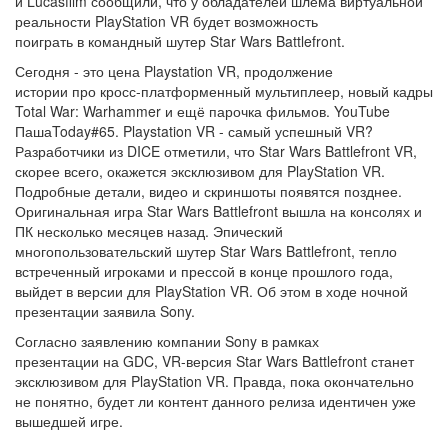
и Lucasfilm сообщили, что у обладателей шлема виртуальной
реальности PlayStation VR будет возможность
поиграть в командный шутер Star Wars Battlefront.
Сегодня - это цена Playstation VR, продолжение
истории про кросс-платформенный мультиплеер, новый кадры
Total War: Warhammer и ещё парочка фильмов. YouTube
ПашаToday#65. Playstation VR - самый успешный VR?
Разработчики из DICE отметили, что Star Wars Battlefront VR,
скорее всего, окажется эксклюзивом для PlayStation VR.
Подробные детали, видео и скриншоты появятся позднее.
Оригинальная игра Star Wars Battlefront вышла на консолях и
ПК несколько месяцев назад. Эпический
многопользовательский шутер Star Wars Battlefront, тепло
встреченный игроками и прессой в конце прошлого года,
выйдет в версии для PlayStation VR. Об этом в ходе ночной
презентации заявила Sony.
Согласно заявлению компании Sony в рамках
презентации на GDC, VR-версия Star Wars Battlefront станет
эксклюзивом для PlayStation VR. Правда, пока окончательно
не понятно, будет ли контент данного релиза идентичен уже
вышедшей игре.