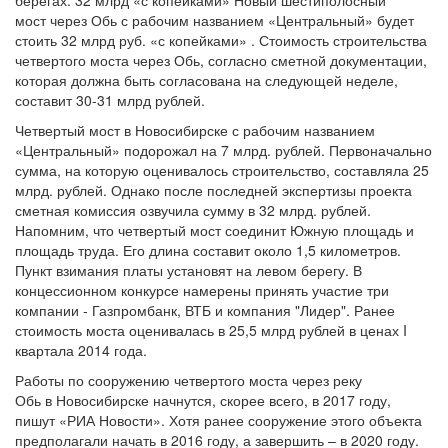
берегах. 32 млрд «с копейками» Новый шестиполосный
мост через Обь с рабочим названием «Центральный» будет
стоить 32 млрд руб. «с копейками» . Стоимость строительства
четвертого моста через Обь, согласно сметной документации,
которая должна быть согласована на следующей неделе,
составит 30-31 млрд рублей.
Четвертый мост в Новосибирске с рабочим названием
«Центральный» подорожал на 7 млрд. рублей. Первоначально
сумма, на которую оценивалось строительство, составляла 25
млрд. рублей. Однако после последней экспертизы проекта
сметная комиссия озвучила сумму в 32 млрд. рублей.
Напомним, что четвертый мост соединит Южную площадь и
площадь труда. Его длина составит около 1,5 километров.
Пункт взимания платы установят на левом берегу. В
концессионном конкурсе намерены принять участие три
компании - Газпромбанк, ВТБ и компания "Лидер". Ранее
стоимость моста оценивалась в 25,5 млрд рублей в ценах I
квартала 2014 года.
Работы по сооружению четвертого моста через реку
Обь в Новосибирске начнутся, скорее всего, в 2017 году,
пишут «РИА Новости». Хотя ранее сооружение этого объекта
предполагали начать в 2016 году, а завершить – в 2020 году.