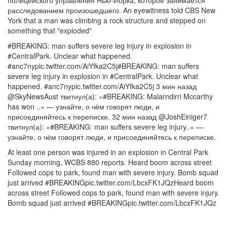
полицейского управления Нью-Йорка, которое занимается
расследованием произошедшего. An eyewitness told CBS New
York that a man was climbing a rock structure and stepped on
something that "exploded"
#BREAKING: man suffers severe leg injury in explosion in
#CentralPark. Unclear what happened.
#anc7nypic.twitter.com/AiYfka2C5j#BREAKING: man suffers
severe leg injury in explosion in #CentralPark. Unclear what
happened. #anc7nypic.twitter.com/AiYfka2C5j 3 мин назад
@SkyNewsAust твитнул(а): «#BREAKING: Malarndirri Mccarthy
has won ..» — узнайте, о чём говорят люди, и
присоединяйтесь к переписке. 32 мин назад @JoshEiniger7
твитнул(а): «#BREAKING: man suffers severe leg injury..» —
узнайте, о чём говорят люди, и присоединяйтесь к переписке.
At least one person was injured in an explosion in Central Park
Sunday morning, WCBS 880 reports. Heard boom across street
Followed cops to park, found man with severe injury. Bomb squad
just arrived #BREAKINGpic.twitter.com/LbcxFK1JQzHeard boom
across street Followed cops to park, found man with severe injury.
Bomb squad just arrived #BREAKINGpic.twitter.com/LbcxFK1JQz