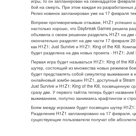
игры, то он запланирован на семнадцатое февраля
бой на смерть. При этом каждая из разработанных 
Релиз новинок запланирован уже на 17 февраля тек
Вопреки противоречивым отзывам, H1Z1 успешно шт
настолько хорошо, что Daybreak Games решила раз
объявила о своем решении разделить H1Z1 на две 
окончательно разделят на две части 17 февраля 20
как H1Z1: Just Survive и H1Z1: King of the Kill. 
будет разделена на два новых проекта - H1Z1: Just Su
Первая игра будет называться H1Z1: King of the Ki
шутер, состоящий из множества новых режимов боев
будет представлять собой симулятор выживания в
онлайновый зомби-экшен H1Z1, доступный в Steam 
Just Survive и H1Z1: King of the Kill, посвященну
сразу две. У первого тайтла теперь будет название 
выживанием, попутно занимаясь крафтингом и стро
Боям между игроками будет посвящен шутер H1Z1: Ki
Разделение H1Z1 запланировано на 17 февраля, цен
существующие пользователи получат обе абсолютн