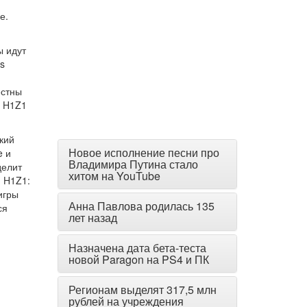
е.
ы идут
s
естны
O H1Z1
кий
Новое исполнение песни про
e и
Владимира Путина стало
делит
хитом на YouTube
я H1Z1:
игры
Анна Павлова родилась 135
ся
лет назад
Назначена дата бета-теста
новой Paragon на PS4 и ПК
Регионам выделят 317,5 млн
рублей на учреждения