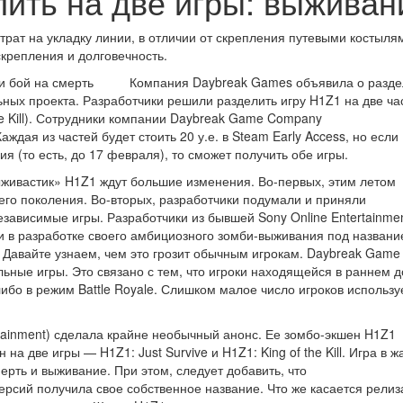
ить на две игры: выживани
рат на укладку линии, в отличии от скрепления путевыми костыля
крепления и долговечность.
Компания Daybreak Games объявила о разд
ных проекта. Разработчики решили разделить игру H1Z1 на две ча
the Kill). Сотрудники компании Daybreak Game Company
ждая из частей будет стоить 20 у.е. в Steam Early Access, но если
я (то есть, до 17 февраля), то сможет получить обе игры.
живастик» H1Z1 ждут большие изменения. Во-первых, этим летом
его поколения. Во-вторых, разработчики подумали и приняли
зависимые игры. Разработчики из бывшей Sony Online Entertainmen
и в разработке своего амбициозного зомби-выживания под назван
е. Давайте узнаем, чем это грозит обычным игрокам. Daybreak Game
ьные игры. Это связано с тем, что игроки находящейся в раннем д
ибо в режим Battle Royale. Слишком малое число игроков использу
tainment) сделала крайне необычный анонс. Ее зомбо-экшен H1Z1
на две игры — H1Z1: Just Survive и H1Z1: King of the Kill. Игра в ж
ерть и выживание. При этом, следует добавить, что
рсий получила свое собственное название. Что же касается релиз