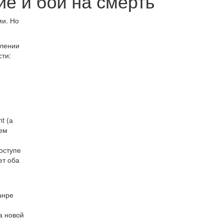
е и бой на смерть
ми. Но
елении
сти:
t (а
ием
оступе
ет оба
анре
а новой