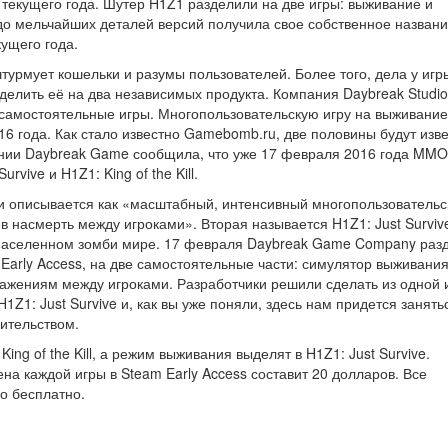
 текущего года. Шутер H1Z1 разделили на две игры: выживание и
до мельчайших деталей версий получила свое собственное названи
ущего года.
урмует кошельки и разумы пользователей. Более того, дела у игр
делить её на два независимых продукта. Компания Daybreak Studio
самостоятельные игры. Многопользовательскую игру на выживание
16 года. Как стало известно Gamebomb.ru, две половины будут изв
Компании Daybreak Game сообщила, что уже 17 февраля 2016 года MM
rvive и H1Z1: King of the Kill.
ll и описывается как «масштабный, интенсивный многопользовательс
 насмерть между игроками». Вторая называется H1Z1: Just Surviv
 населенном зомби мире. 17 февраля Daybreak Game Company раз
Early Access, на две самостоятельные части: симулятор выживани
ю сражениям между игроками. Разработчики решили сделать из одной 
H1Z1: Just Survive и, как вы уже поняли, здесь нам придется занять
ительством.
ng of the Kill, а режим выживания выделят в H1Z1: Just Survive.
а каждой игры в Steam Early Access составит 20 долларов. Все
о бесплатно.