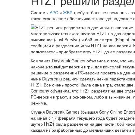
H1Z1 решили раздел
Системы
АРС
и
ЖБР
требуют больше временных зат
такое скрепление обеспечивает гораздо надежное с
многопользовательского шутера H1Z1 на два отдель
выживание (Just Survive) и бой на смерть (King of 
сообщили о разделении игры H1Z1 на две версии. Ка
пользователь приобретет игру H1Z1 до ее разделени
Компания Daybreak Games объявила о том, что «вы
наконец-то выйдут версии игры для консолей текущ
решение о разделении PC-версии проекта на две не
ныне Daybreak) решили сделать некие перестановк
H1Z1. Все очень просто: была одна игра, стало дв
Company объявила, что H1Z1 разделят на две отдел
PC-версии играют, в основном, либо в выживание, л
режима.
Студия Daybreak Games (бывшая Sony Online Enter
начиная с 17 февраля текущего года будет разделен 
шутер H1Z1 была разделена на две части: бой насм
каждая из разработанных до мельчайших деталей ве