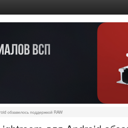
roid обзавелось поддержкой RAW