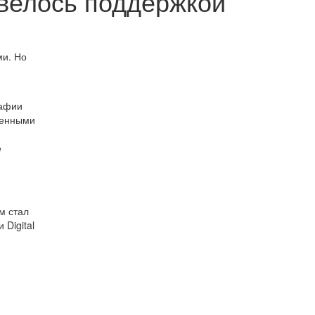
авелось поддержкой
ми. Но
рафии
ленными
е
м стал
Digital