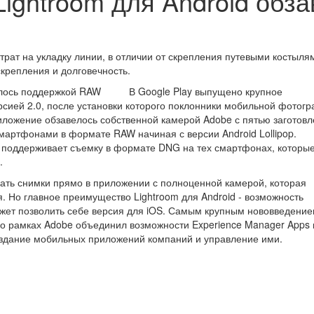
ightroom для Android обз
рат на укладку линии, в отличии от скрепления путевыми костыля
крепления и долговечность.
В Google Play выпущено крупное
рсией 2.0, после установки которого поклонники мобильной фотог
риложение обзавелось собственной камерой Adobe с пятью заготов
мартфонами в формате RAW начиная с версии Android Lollipop.
а поддерживает съемку в формате DNG на тех смартфонах, которы
.
лать снимки прямо в приложении с полноценной камерой, которая
. Но главное преимущество Lightroom для Android - возможность
жет позволить себе версия для iOS. Самым крупным нововведение
го рамках Adobe объединил возможности Experience Manager Apps и 
создание мобильных приложений компаний и управление ими.