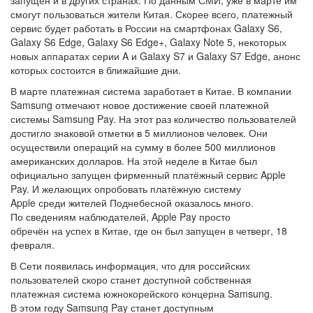
запущен и в других странах. По данным СМИ, уже в марте им
смогут пользоваться жители Китая. Скорее всего, платежный
сервис будет работать в России на смартфонах Galaxy S6,
Galaxy S6 Edge, Galaxy S6 Edge+, Galaxy Note 5, некоторых
новых аппаратах серии A и Galaxy S7 и Galaxy S7 Edge, анонс
которых состоится в ближайшие дни.
В марте платежная система заработает в Китае. В компании
Samsung отмечают новое достижение своей платежной
системы Samsung Pay. На этот раз количество пользователей
достигло знаковой отметки в 5 миллионов человек. Они
осуществили операций на сумму в более 500 миллионов
американских долларов. На этой неделе в Китае был
официально запущен фирменный платёжный сервис Apple
Pay. И желающих опробовать платёжную систему
Apple среди жителей Поднебесной оказалось много.
По сведениям наблюдателей, Apple Pay просто
обречён на успех в Китае, где он был запущен в четверг, 18
февраля.
В Сети появилась информация, что для российских
пользователей скоро станет доступной собственная
платежная система южнокорейского концерна Samsung.
В этом году Samsung Pay станет доступным