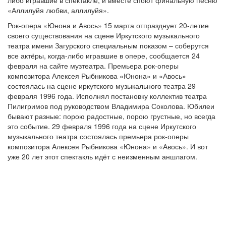
либо игравшие в спектакле, и вместе споют финальную песню
«Аллилуйя любви, аллилуйя».
Рок-опера «Юнона и Авось» 15 марта отпразднует 20-летие
своего существования на сцене Иркутского музыкального
театра имени Загурского специальным показом – соберутся
все актёры, когда-либо игравшие в опере, сообщается 24
февраля на сайте музтеатра. Премьера рок-оперы
композитора Алексея Рыбникова «Юнона» и «Авось»
состоялась на сцене иркутского музыкального театра 29
февраля 1996 года. Исполнял постановку коллектив театра
Пилигримов под руководством Владимира Соколова. Юбилеи
бывают разные: порою радостные, порою грустные, но всегда
это событие. 29 февраля 1996 года на сцене Иркутского
музыкального театра состоялась премьера рок-оперы
композитора Алексея Рыбникова «Юнона» и «Авось». И вот
уже 20 лет этот спектакль идёт с неизменным аншлагом.