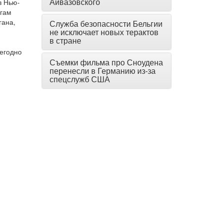
Айвазовского
в Нью-
огам
гана,
Служба безопасности Бельгии
не исключает новых терактов
й
в стране
жегодно
Съемки фильма про Сноудена
перенесли в Германию из-за
спецслужб США