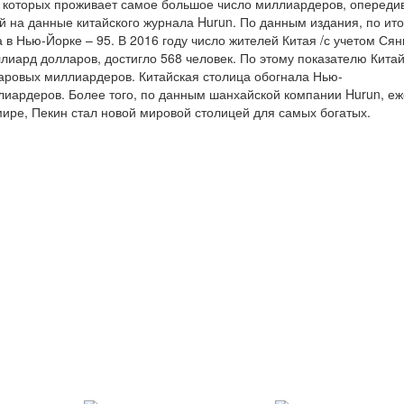
в которых проживает самое большое число миллиардеров, опереди
ой на данные китайского журнала Hurun. По данным издания, по ит
в Нью-Йорке – 95. В 2016 году число жителей Китая /с учетом Сян
лиард долларов, достигло 568 человек. По этому показателю Кита
аровых миллиардеров. Китайская столица обогнала Нью-
лиардеров. Более того, по данным шанхайской компании Hurun, е
ире, Пекин стал новой мировой столицей для самых богатых.