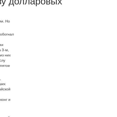
ву долларовых
ми. Но
 обогнал
ах
 3-м,
из них
слу
 пятое
,
ших
айской
конг и