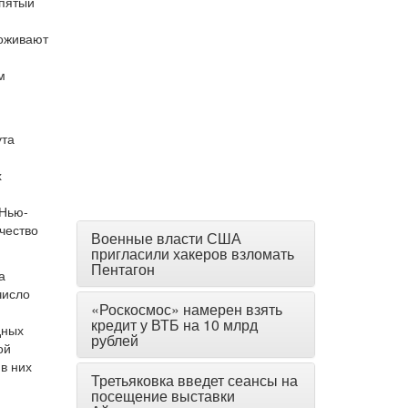
 пятый
роживают
м
ута
х
.
 Нью-
чество
Военные власти США
пригласили хакеров взломать
Пентагон
а
число
«Роскосмос» намерен взять
кредит у ВТБ на 10 млрд
дных
рублей
ой
в них
Третьяковка введет сеансы на
посещение выставки