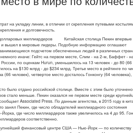
 место в мире по количест
рат на укладку линии, в отличии от скрепления путевыми костыля
крепления и долговечность.
Китайская столица Пекин впервые
в и вышел в мировые лидеры. Подобную информацию оглашают
д занимающиеся подсчетом обеспеченных людей в различных стран
немного иначе: Гейтс на первом месте, Слим - на 2-м, Баффет - на
России, по оценкам Hurun, уменьшилось на 13 человек - до 80 (66 
илось на $130 млрд - до $234 млрд. Третье место в рейтинге по чи
(66 человек), четвертое место досталось Гонконгу (64 человека),
сто было отдано российской столице. Вместе с этим было уточнено
ров стало меньше. Пекин оказался не первом месте среди крупней
ообщает Associated Press. По данным агентства, в 2015 году в кит
о занял Пекин, где число обладателей миллиардного состояния
ю-Йорка, где число миллиардеров также увеличилось на 4 до 95. Гон
миллиардеров соответственно.
крупнейший финансовый центре США — Нью-Йорк — по количеству