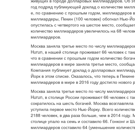
живущих в городе долларовых миллиардеров. Об э
год подряд публикующей доклад о количестве милл
е, по сравнению с прошлым годом, миллиардеров в 
миллиардеры, Пекин (100 человек) обогнал Нью-Йор
опустилась с четвертого на шестое место, сообщае
количество миллиардеров увеличилось на 68 челове
миллиардеров.
Москва заняла третье место по числу миллиардеров
Hurun, в нашей столице проживает 66 человек с та
что в сравнении с прошлым годом количество богач
миллиардеров в мире заняла третье место, сообща
Компания публикует доклад о долларовых миллиард
Йорк в этом списке. Оказалось, что теперь в Пеки
миллиардеров в мире в 2016 году достигло нового р
Москва заняла третье место по числу миллиардеров
Hurun, в столице России проживают 66 человек с т
сократилось на шесть богачей. Москва возглавляла 
уступила первое место Нью-Йорку. Всего количеств
2188 человек, в два раза больше, чем в 2014 году.
столице упало на семь и составило 66. Гонконг и 
миллиардеров составило 64 (уменьшение количества