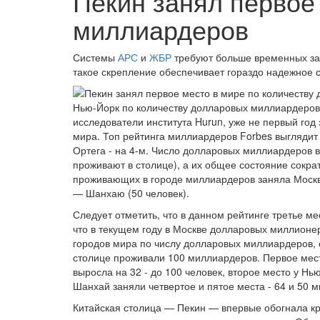
Пекин занял первое
миллиардеров
Системы
АРС
и
ЖБР
требуют больше временных зат
такое скрепление обеспечивает гораздо надежное с
Нью-Йорк по количеству долларовых миллиардеро
исследователи института Hurun, уже не первый го
мира. Топ рейтинга миллиардеров Forbes выглядит 
Ортега - на 4-м. Число долларовых миллиардеров в 
проживают в столице), а их общее состояние сократ
проживающих в городе миллиардеров заняла Москва 
— Шанхаю (50 человек).
Следует отметить, что в данном рейтинге третье ме
что в текущем году в Москве долларовых миллионе
городов мира по числу долларовых миллиардеров, с
столице проживали 100 миллиардеров. Первое мест
выросла на 32 - до 100 человек, второе место у Нь
Шанхай заняли четвертое и пятое места - 64 и 50 
Китайская столица — Пекин — впервые обогнала 