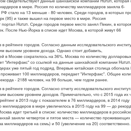
том свидетельствуют данные шанхайской компании Hurun, которая
иардеров в мире. Россия по количеству миллиардеров заняла 6-
РФ стало на 13 меньше - 80 человек. Среди городов, в которых п
к (95) и также вышел на первое место в мире. Россия
т портал Hurun. Среди городов первое место занял Пекин, в которо
к. После Нью-Йорка в списке идет Москва, в которой живут 66
 в рейтинге городов. Согласно данным исследовательского инстит
ким высоким уровнем дохода. Однако стоит добавить,
ей в Москве сократилось на 36%. Москва по количеству долларовы
ет "Интерфакс" со ссылкой на данные шанхайской компании Hurun
ерах уже пятый год подряд. Впервые китайская столица обогнала
не проживает 100 миллиардеров, передает "Интерфакс". Общее коли
екорда - 2188 человек, на 99 больше, чем годом ранее.
 в рейтинге городов. Согласно отчету исследовательского институт
аким высоким уровнем доходов. Примечательно, что с 2015 года их 
рейтинг в 2013 году с показателем в 76 миллиардеров, в 2014 году
о миллиардеров в мире увеличилось в 2015 году на 99 — до рекор
 Москва идет третьей в списке: количество миллиардеров в российск
Шанхай заняли четвертое и пятое места — количество проживающих 
 миллиардеров на семь) и 50 (увеличение на 20) соответственно.