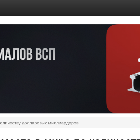
 количеству долларовых миллиардеров