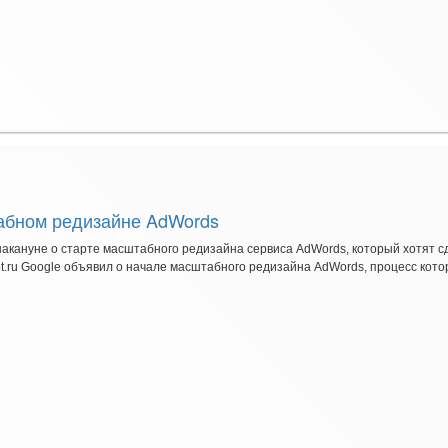
абном редизайне AdWords
акануне о старте масштабного редизайна сервиса AdWords, который хотят с
.ru Google объявил о начале масштабного редизайна AdWords, процесс которо