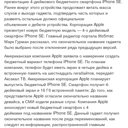
презентацию 4-дюймового бюджетного смартфона iPhone SE.
Ранее вокруг этого устройства продолжает витать масса
слухов о выходе гаджета, подтвердить часть которых и
развеять остальные должно официальное
объявление о дебюте устройства. Корпорация Apple
презентует новую бюджетную модель — 4-х дюймовый
смартфон IPhone SE. Главный редактор портала 9to5mac
Марк Гурман рассказал, что окончательное название гаджета
было выбрано после отклонения ряда предыдущих версий.
Американская компания Apple заявила о намерении создать
бюджетный вариант телефона IPhone SE. По планам
компании, телефон будет иметь экран в четыре дюйма и
встроенную память на шестнадцать гигабайтов, передаёт
Аксакал ТВ. Американская корпорация Apple планирует
выпустить бюджетный IPhone SE. Смартфон получит 4-
дюймовый экран и 16 Гб встроенной памяти. До того, как
представители Apple огласили окончательно название
девайса, в СМИ ходили разные слухи. Компания Apple
анонсирует новый бюджетный смартфон с 4
дюймами под названием IPhone SE. Данный гаджет получил
окончательное название после ряда переименований, как
следует из информации, распространенной главным