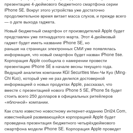
презентацию 4-дюймового бюджетного смартфона серии
iPhone SE. Вокруг этого устройства уже достаточно
продолжительное время витает масса слухов, и прежде всего
— о дате выхода гаджета.
Новый бюджетный смартфон от производителей Apple будет
представлен уже пятнадцатого марта. Этот 4-дюймовый
гаджет будет иметь название iPhone SE, но
раньше на страницах электронных СМИ уже появлялась
информация, что новый смартфон будет назван iPhone 5se.
Корпорация Apple сообщила о намерении провести
презентацию iPhone SE в начале весны текущего года.
Ведущий аналитик компании KGI Securities Мин-Чи Куо (Ming-
Chi Kuo), который уже не раз делился достоверной
информацией о новых продуктах Apple, рассказал, что
вместе с презентацией нового iPhone 5 SE, iPhone 5s будет
стоить всего 250 долларов в официальных ритейлеров
«яблочной» компании.
Как стало известно новостному интернет-изданию Dni24.Com,
известнейшей развивающейся корпорацией Apple будет
проведена презентация бюджетного четырёхдюймового
смартфона модели iPhone SE. Корпорация Apple проведет