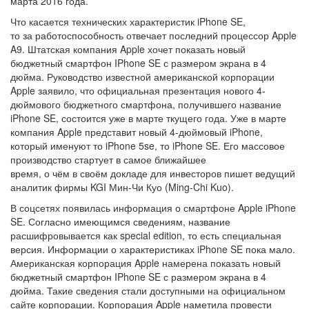
марта 2016 года.
Что касается технических характеристик iPhone SE,
то за работоспособность отвечает последний процессор Apple
A9. Штатская компания Apple хочет показать новый
бюджетный смартфон IPhone SE с размером экрана в 4
дюйма. Руководство известной американской корпорации
Apple заявило, что официальная презентация нового 4-
дюймового бюджетного смартфона, получившего название
iPhone SE, состоится уже в марте ткущего года. Уже в марте
компания Apple представит новый 4-дюймовый iPhone,
который именуют то iPhone 5se, то iPhone SE. Его массовое
производство стартует в самое ближайшее
время, о чём в своём докладе для инвесторов пишет ведущий
аналитик фирмы KGI Мин-Чи Куо (Ming-Chi Kuo).
В соцсетях появилась информация о смартфоне Apple iPhone
SE. Согласно имеющимся сведениям, название
расшифровывается как special edition, то есть специальная
версия. Информации о характеристиках iPhone SE пока мало.
Американская корпорация Apple намерена показать новый
бюджетный смартфон IPhone SE с размером экрана в 4
дюйма. Такие сведения стали доступными на официальном
сайте корпорации. Корпорация Apple наметила провести