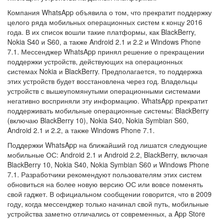
Компания WhatsApp объявила о том, что прекратит поддержку
целого ряда мобильных операционных систем к концу 2016
года. В их список вошли такие платформы, как BlackBerry,
Nokia S40 и S60, а также Android 2.1 и 2.2 и Windows Phone
7.1. Мессенджер WhatsApp принял решение о прекращении
поддержки устройств, действующих на операционных
системах Nokia и BlackBerry. Предполагается, то поддержка
этих устройств будет восстановлена через год. Владельцы
устройств с вышеупомянутыми операционными системами
негативно восприняли эту информацию. WhatsApp прекратит
поддерживать мобильные операционные системы: BlackBerry
(включаю BlackBerry 10), Nokia S40, Nokia Symbian S60,
Android 2.1 и 2.2, а также Windows Phone 7.1.
Поддержки WhatsApp на ближайший год лишатся следующие
мобильные ОС: Android 2.1 и Android 2.2, BlackBerry, включая
BlackBerry 10, Nokia S40, Nokia Symbian S60 и Windows Phone
7.1. Разработчики рекомендуют пользователям этих систем
обновиться на более новую версию ОС или вовсе поменять
свой гаджет. В официальном сообщении говорится, что в 2009
году, когда мессенджер только начинал свой путь, мобильные
устройства заметно отличались от современных, а App Store