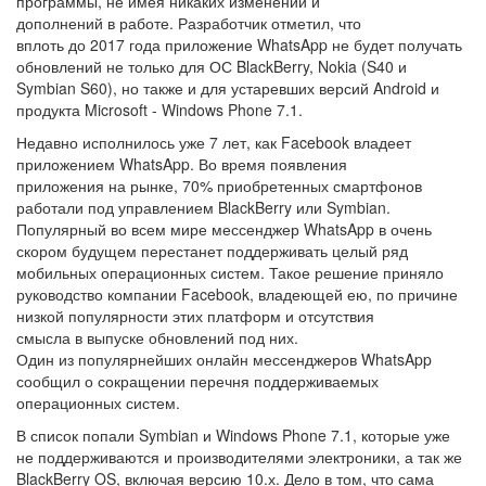
программы, не имея никаких изменений и
дополнений в работе. Разработчик отметил, что
вплоть до 2017 года приложение WhatsApp не будет получать
обновлений не только для ОС BlackBerry, Nokia (S40 и
Symbian S60), но также и для устаревших версий Android и
продукта Microsoft - Windows Phone 7.1.
Недавно исполнилось уже 7 лет, как Facebook владеет
приложением WhatsApp. Во время появления
приложения на рынке, 70% приобретенных смартфонов
работали под управлением BlackBerry или Symbian.
Популярный во всем мире мессенджер WhatsApp в очень
скором будущем перестанет поддерживать целый ряд
мобильных операционных систем. Такое решение приняло
руководство компании Facebook, владеющей ею, по причине
низкой популярности этих платформ и отсутствия
смысла в выпуске обновлений под них.
Один из популярнейших онлайн мессенджеров WhatsApp
сообщил о сокращении перечня поддерживаемых
операционных систем.
В список попали Symbian и Windows Phone 7.1, которые уже
не поддерживаются и производителями электроники, а так же
BlackBerry OS, включая версию 10.х. Дело в том, что сама