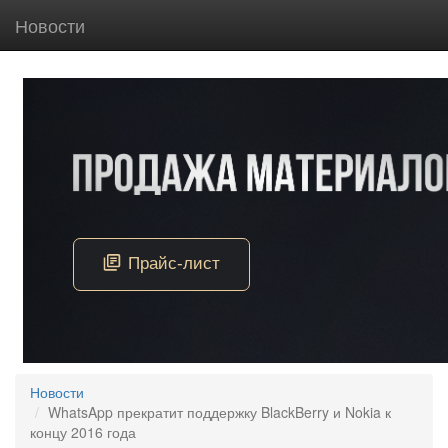
Новости
Новости
WhatsApp прекратит поддержку BlackBerry и Nokia к
концу 2016 года