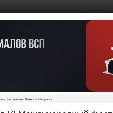
ный фестиваль Дениса Мацуева