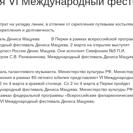
ся VI Международный фест
рат на укладку линии, в отличии от скрепления путевыми костыля
крепления и долговечность.
В Перми в рамках всероссийской прогр
одный фестиваль Дениса Мацуева. 2 марта на открытии выступят
ртист России Денис Мацуев. Они исполнят Симфонию №5 П.И.
стром С.В. Рахманинова. Международный фестиваль Дениса Мацуе
ль талантливого музыканта. Министерство культуры РФ, Министер
рмония в рамках 80-летнего юбилея представляют VI Международн
 по 4 марта в краевой столице. Со 2 по 4 марта в Перми пройдет
дународный фестиваль Дениса Мацуева. Министерство культуры РФ
 рамках федеральной программы «Всероссийские филармонически
т VI Международный фестиваль Дениса Мацуева.