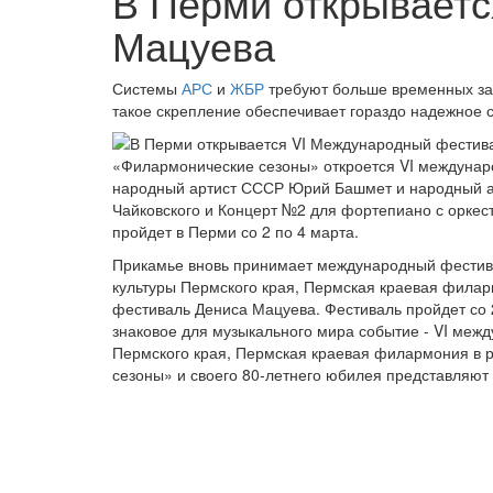
В Перми открывает
Мацуева
Системы
АРС
и
ЖБР
требуют больше временных зат
такое скрепление обеспечивает гораздо надежное с
«Филармонические сезоны» откроется VI междунар
народный артист СССР Юрий Башмет и народный а
Чайковского и Концерт №2 для фортепиано с орке
пройдет в Перми со 2 по 4 марта.
Прикамье вновь принимает международный фестива
культуры Пермского края, Пермская краевая фила
фестиваль Дениса Мацуева. Фестиваль пройдет со 2
знаковое для музыкального мира событие - VI меж
Пермского края, Пермская краевая филармония в
сезоны» и своего 80-летнего юбилея представляю