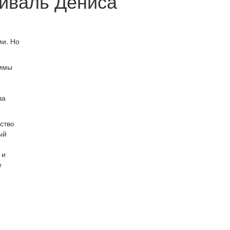
иваль Дениса
ми. Но
аммы
ва
ство
ый
 и
е