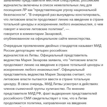
заявлению представителя местной спецслужбы, российские
журналисты включены в список нежелательных лиц для
посещения ЛР как "представляющие угрозу национальной
безопасности". "В очередной раз вынуждены констатировать,
что литовские власти продолжают линию на введение в стране
тотальной цензуры и искоренение любого инакомыслия, о чем
говорят и многие литовские политики", —
говорится в комментарии Захаровой,
опубликованном на официальном сайте министерства.
Очередным проявлением двойных стандартов называет МИД
России депортацию четырех российских
журналистов из Литвы. Официальный представитель
ведомства Мария Захарова заявила, что "литовские власти
продолжают линию на введение в стране тотальной цензуры и
искоренение любого инакомыслия". Официальный
представитель ведомства Мария Захарова считает, что
литовские власти пытаются ввести в стране тотальную
цензуру. В свою очередь, МИД Литвы усмотрел в действиях
членов съемочной группы хулиганство. По мнению
представителя МИД РФ, факт выдворения представителей
российского СМИ свидетельствует о том, что в Литве
продолжается политика, направленная на введение