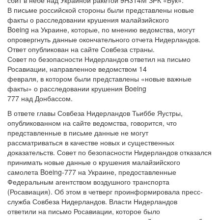
сбит в небе над Украиной ракетой 9Н314М ЗРК «Бук».
В письме российской стороны были представлены новые
факты о расследовании крушения малайзийского
Boeing на Украине, которые, по мнению ведомства, могут
опровергнуть данные окончательного отчета Нидерландов.
Ответ опубликован на сайте Совбеза страны.
Совет по безопасности Нидерландов ответил на письмо
Росавиации, направленное ведомством 14
февраля, в котором были представлены «новые важные
факты» о расследовании крушения Boeing
777 над Донбассом.
В ответе главы Совбеза Нидерландов Тьиббе Яустры,
опубликованном на сайте ведомства, говорится, что
представленные в письме данные не могут
рассматриваться в качестве новых и существенных
доказательств. Совет по безопасности Нидерландов отказался
принимать новые данные о крушения малайзийского
самолета Boeing-777 на Украине, предоставленные
Федеральным агентством воздушного транспорта
(Росавиация). Об этом в четверг проинформировала пресс-
служба Совбеза Нидерландов. Власти Нидерландов
ответили на письмо Росавиации, которое было