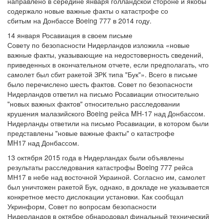
направлено в середине января голландской стороне и якобы
содержало новые важные факты о катастрофе со
сбитым на Донбассе Boeing 777 в 2014 году.
14 января Росавиация в своем письме
Совету по безопасности Нидерландов изложила «новые
важные факты, указывающие на недостоверность сведений,
приведенных в окончательном отчете, если предполагать, что
самолет был сбит ракетой ЗРК типа "Бук"». Всего в письме
было перечислено шесть фактов. Совет по безопасности
Нидерландов ответил на письмо Росавиации относительно
"новых важных фактов" относительно расследовании
крушения малазийского Boeing рейса MH-17 над Донбассом.
Нидерланды ответили на письмо Росавиации, в котором были
представлены "новые важные факты" о катастрофе
MH17 над Донбассом.
13 октября 2015 года в Нидерландах были объявлены
результаты расследования катастрофы Boeing 777 рейса
МН17 в небе над восточной Украиной. Согласно им, самолет
был уничтожен ракетой Бук, однако, в докладе не указывается
конкретное место дислокации установки. Как сообщал
Укринформ, Совет по вопросам безопасности
Нидерландов в октябре обнародовал финальный технический