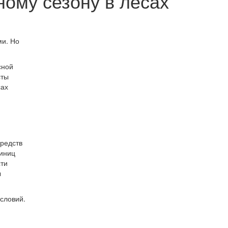
ому сезону в лесах
ми. Но
сной
сты
сах
средств
диниц
сти
ы
словий.