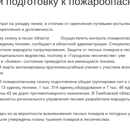
 подготовку к пожароопасн
рат на укладку линии, в отличии от скрепления путевыми костыля
крепления и долговечность.
Осуществлять контроль пожароопа
8 единиц техники, сообщают в областной администрации. Специали
ботали маршруты патрулирования. Защита от лесных пожаров в ле
униципального ведомства, поэтому в «Городском лесничестве» уже
– в «боевое» состояние приводится вся имеющаяся техника.
-18 марта запланированы крупномасштабные учения с участием всех
в.
 К пожароопасному сезону подготовлена общая группировка сил и 
. 13 единиц техники, 1 тыс. 314 единиц оборудования и 7 тыс. 46 е
ены 43 км дорог противопожарного назначения. В Тамбовской обла
ециалисты регионального управления лесами разработали маршрут
ен из-за вероятности возникновения лесных пожаров и погодных у
ыли утверждены планы тушения пожаров в лесничествах.