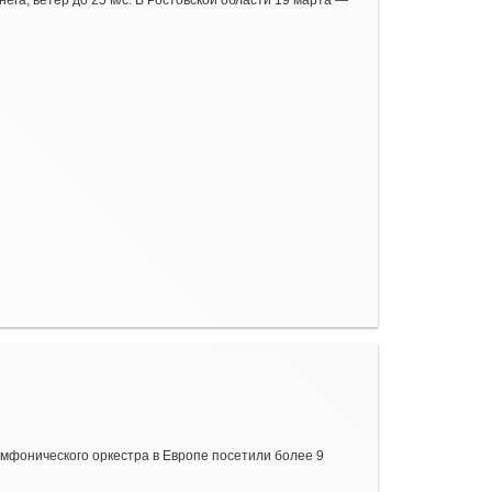
ега, ветер до 25 м/с. В Ростовской области 19 марта —
имфонического оркестра в Европе посетили более 9