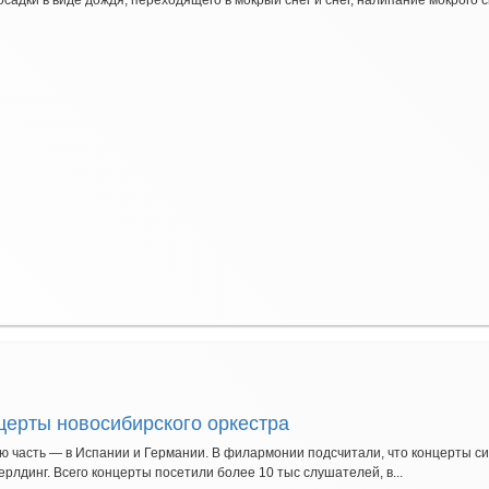
адки в виде дождя, переходящего в мокрый снег и снег, налипание мокрого сн
церты новосибирского оркестра
ю часть — в Испании и Германии. В филармонии подсчитали, что концерты с
лдинг. Всего концерты посетили более 10 тыс слушателей, в...