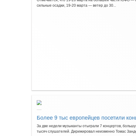
Отмечается, что 19-20 марта на большей части ЮФО — ос
сильные осадки, 19-20 марта — ветер до 30...
Более 9 тыс европейцев посетили кон
За две недели музыканты отыграли 7 концертов, большу
тысяч слушателей. Дирижировал неизменно Томас Зандер