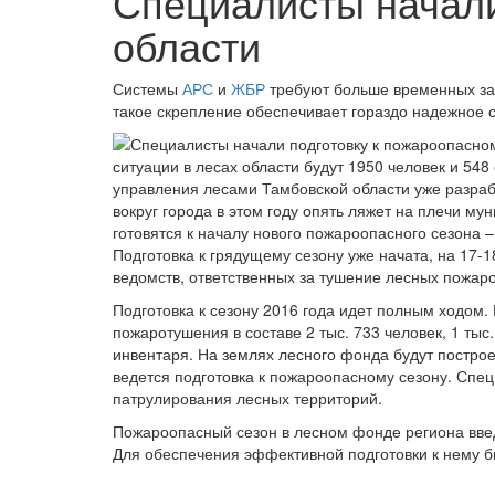
Специалисты начали
области
Системы
АРС
и
ЖБР
требуют больше временных зат
такое скрепление обеспечивает гораздо надежное с
ситуации в лесах области будут 1950 человек и 54
управления лесами Тамбовской области уже разра
вокруг города в этом году опять ляжет на плечи м
готовятся к началу нового пожароопасного сезона 
Подготовка к грядущему сезону уже начата, на 17
ведомств, ответственных за тушение лесных пожаро
Подготовка к сезону 2016 года идет полным ходом.
пожаротушения в составе 2 тыс. 733 человек, 1 тыс
инвентаря. На землях лесного фонда будут постро
ведется подготовка к пожароопасному сезону. Сп
патрулирования лесных территорий.
Пожароопасный сезон в лесном фонде региона введ
Для обеспечения эффективной подготовки к нему б