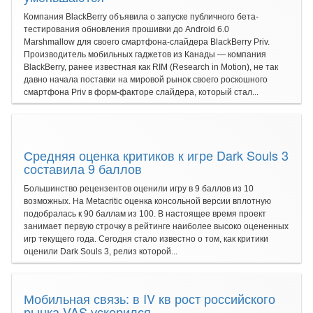
Компания BlackBerry объявила о запуске публичного бета-
тестирования обновления прошивки до Android 6.0
Marshmallow для своего смартфона-слайдера BlackBerry Priv.
Производитель мобильных гаджетов из Канады — компания
BlackBerry, ранее известная как RIM (Research in Motion), не так
давно начала поставки на мировой рынок своего роскошного
смартфона Priv в форм-факторе слайдера, который стал...
Средняя оценка критиков к игре Dark Souls 3
составила 9 баллов
Большинство рецензентов оценили игру в 9 баллов из 10
возможных. На Metacritic оценка консольной версии вплотную
подобралась к 90 баллам из 100. В настоящее время проект
занимает первую строчку в рейтинге наиболее высоко оцененных
игр текущего года. Сегодня стало известно о том, как критики
оценили Dark Souls 3, релиз которой...
Мобильная связь: в IV кв рост российского
рынка VAS ускорился