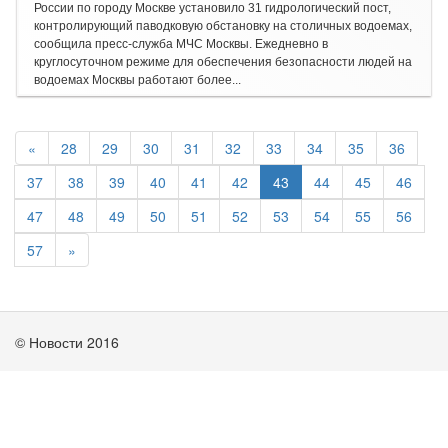
России по городу Москве установило 31 гидрологический пост,
контролирующий паводковую обстановку на столичных водоемах,
сообщила пресс-служба МЧС Москвы. Ежедневно в
круглосуточном режиме для обеспечения безопасности людей на
водоемах Москвы работают более...
«
28
29
30
31
32
33
34
35
36
37
38
39
40
41
42
43
44
45
46
47
48
49
50
51
52
53
54
55
56
57
»
© Новости 2016